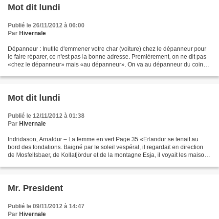
Mot dit lundi
Publié le 26/11/2012 à 06:00
Par
Hivernale
Dépanneur : Inutile d'emmener votre char (voiture) chez le dépanneur pour
le faire réparer, ce n'est pas la bonne adresse. Premièrement, on ne dit pas
«chez le dépanneur» mais «au dépanneur». On va au dépanneur du coin
de la rue (tous les coins de rue...
Mot dit lundi
Publié le 12/11/2012 à 01:38
Par
Hivernale
Indridason, Arnaldur – La femme en vert Page 35 «Erlandur se tenait au
bord des fondations. Baigné par le soleil vespéral, il regardait en direction
de Mosfellsbaer, de Kollafjördur et de la montagne Esja, il voyait les maisons
sur la péninsule de Kjalarnes...
Mr. President
Publié le 09/11/2012 à 14:47
Par
Hivernale