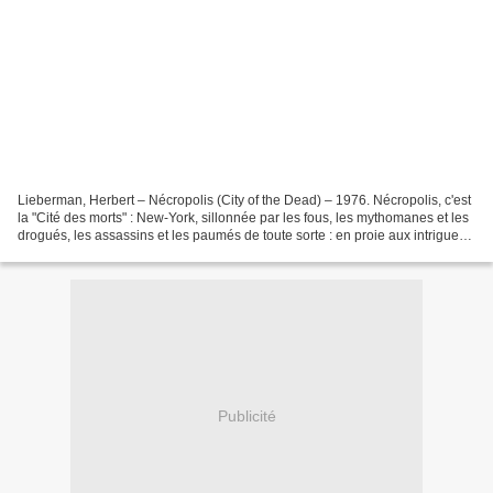
Lieberman, Herbert – Nécropolis (City of the Dead) – 1976. Nécropolis, c'est
la "Cité des morts" : New-York, sillonnée par les fous, les mythomanes et les
drogués, les assassins et les paumés de toute sorte : en proie aux intrigues
de la municipalité...
Publicité