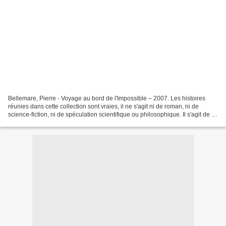
Bellemare, Pierre - Voyage au bord de l'Impossible – 2007. Les histoires
réunies dans cette collection sont vraies, il ne s'agit ni de roman, ni de
science-fiction, ni de spéculation scientifique ou philosophique. Il s'agit de la
vie des hommes tout simplement....