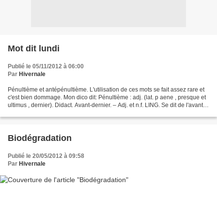
Mot dit lundi
Publié le 05/11/2012 à 06:00
Par
Hivernale
Pénultième et antépénultième. L'utilisation de ces mots se fait assez rare et
c'est bien dommage. Mon dico dit: Pénultième : adj. (lat. p aene , presque et
ultimus , dernier). Didact. Avant-dernier. – Adj. et n.f. LING. Se dit de l'avant-
dernière syllabe...
Biodégradation
Publié le 20/05/2012 à 09:58
Par
Hivernale