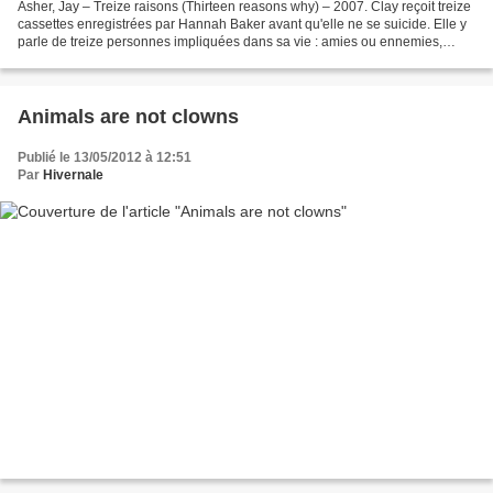
Asher, Jay – Treize raisons (Thirteen reasons why) – 2007. Clay reçoit treize
cassettes enregistrées par Hannah Baker avant qu'elle ne se suicide. Elle y
parle de treize personnes impliquées dans sa vie : amies ou ennemies,
chacune de ces personnes a...
Animals are not clowns
Publié le 13/05/2012 à 12:51
Par
Hivernale