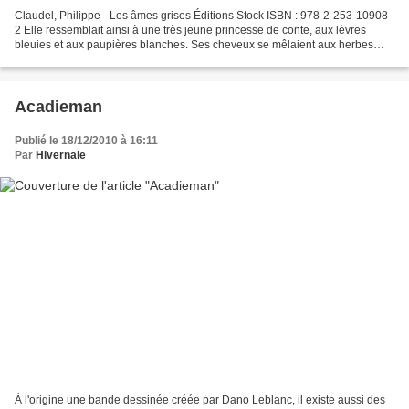
Claudel, Philippe - Les âmes grises Éditions Stock ISBN : 978-2-253-10908-
2 Elle ressemblait ainsi à une très jeune princesse de conte, aux lèvres
bleuies et aux paupières blanches. Ses cheveux se mêlaient aux herbes
roussies par les matins de gel et...
Acadieman
Publié le 18/12/2010 à 16:11
Par
Hivernale
À l'origine une bande dessinée créée par Dano Leblanc, il existe aussi des