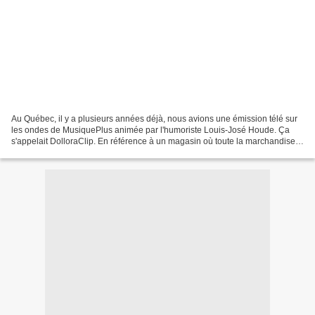
Au Québec, il y a plusieurs années déjà, nous avions une émission télé sur
les ondes de MusiquePlus animée par l'humoriste Louis-José Houde. Ça
s'appelait DolloraClip. En référence à un magasin où toute la marchandise
est offerte au prix de 1$, le Dollorama....