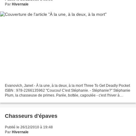
Par
Hivernale
Evanovich, Janet - À la une, à la deux, à la mort Three To Get Deadly Pocket
ISBN : 978-2266135962 "Coucou! C'est Stéphanie. - Stéphanie?" Stéphanie
Plum, la chasseuse de primes. Parée, bottée, cagoulée - c'est l'hiver à
Trenton et le thermomètre flirte...
Chasseurs d'épaves
Publié le 26/12/2010 à 19:48
Par
Hivernale