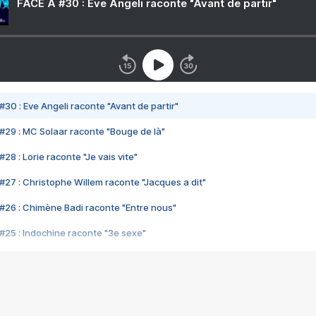
FACE A #30 : Eve Angeli raconte "Avant de partir"
#30 : Eve Angeli raconte "Avant de partir"
#29 : MC Solaar raconte "Bouge de là"
28 : Lorie raconte "Je vais vite"
#27 : Christophe Willem raconte "Jacques a dit"
#26 : Chimène Badi raconte "Entre nous"
#25 : Indochine raconte "3e sexe"
#24 : Zaho raconte "C'est chelou"
#23 : Patrick Bruel raconte "Au café des délices"
#22 : Kyo raconte "Le chemin"