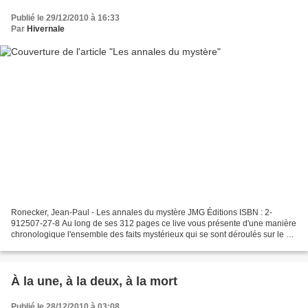
Publié le 29/12/2010 à 16:33
Par
Hivernale
Ronecker, Jean-Paul - Les annales du mystère JMG Éditions ISBN : 2-
912507-27-8 Au long de ses 312 pages ce live vous présente d'une manière
chronologique l'ensemble des faits mystérieux qui se sont déroulés sur le sol
de notre planète. Depuis des siècles,...
À la une, à la deux, à la mort
Publié le 28/12/2010 à 03:08