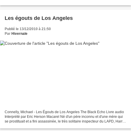
l'existence d'estraterrestres venus...
Les égouts de Los Angeles
Publié le 13/12/2010 à 21:50
Par
Hivernale
Connelly, Michael - Les Égouts de Los Angeles The Black Echo Livre audio
Interprété par Eric Herson Macarel Né d'un père inconnu et d'une mère qui
se prostituait et a fini assassinée, le très solitaire inspecteur du LAPD, Harry
(Hieronymus) Bosch, oui...