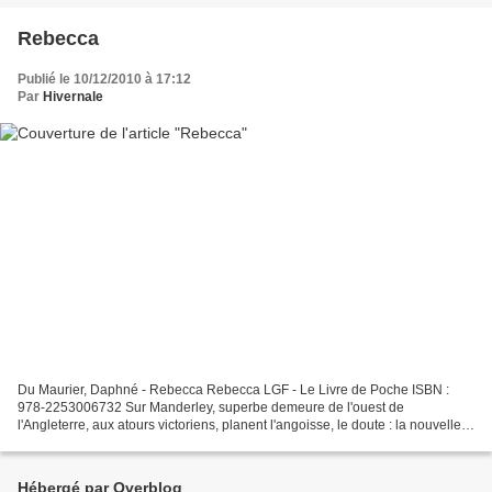
Rebecca
Publié le 10/12/2010 à 17:12
Par
Hivernale
Du Maurier, Daphné - Rebecca Rebecca LGF - Le Livre de Poche ISBN :
978-2253006732 Sur Manderley, superbe demeure de l'ouest de
l'Angleterre, aux atours victoriens, planent l'angoisse, le doute : la nouvelle
épouse de Maximilien de Winter, frêle et innocente...
Hébergé par Overblog