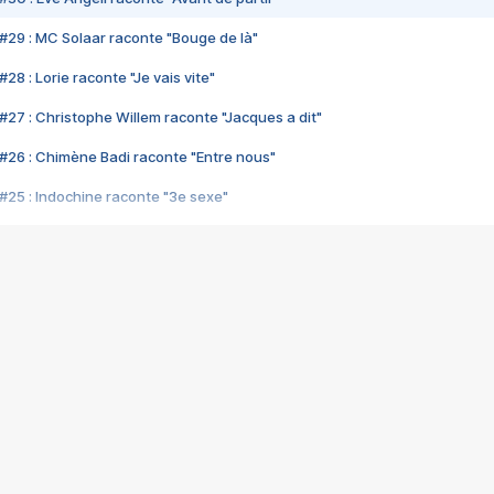
#29 : MC Solaar raconte "Bouge de là"
28 : Lorie raconte "Je vais vite"
#27 : Christophe Willem raconte "Jacques a dit"
#26 : Chimène Badi raconte "Entre nous"
#25 : Indochine raconte "3e sexe"
#24 : Zaho raconte "C'est chelou"
#23 : Patrick Bruel raconte "Au café des délices"
#22 : Kyo raconte "Le chemin"
#21 : Nolwenn Leroy raconte "Cassé"
#20 : Patrick Hernandez raconte "Born to be alive"
#19 : Lorie raconte "Près de moi"
#18 : Michael Jones raconte "A nos actes manqués" (avec Jean-Jacque